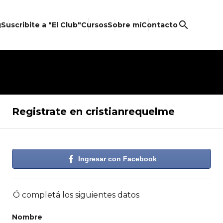
search
g
Suscribite a "El Club"
Cursos
Sobre mí
Contacto
Registrate en cristianrequelme
Ingresar con Facebook
Ó completá los siguientes datos
Nombre