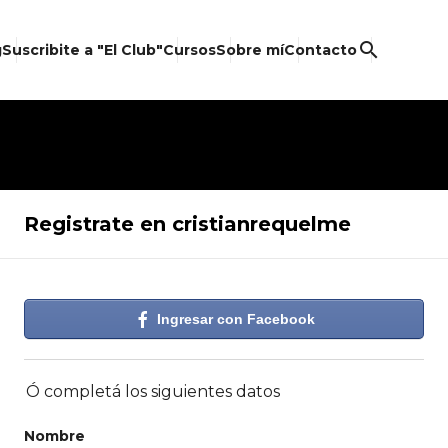
search
g
Suscribite a "El Club"
Cursos
Sobre mí
Contacto
Registrate en cristianrequelme
Ingresar con Facebook
Ó completá los siguientes datos
Nombre